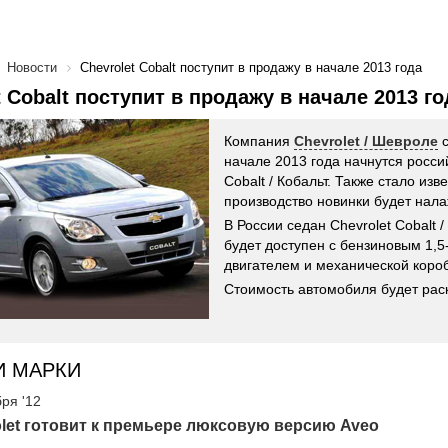
Новости
Chevrolet Cobalt поступит в продажу в начале 2013 года
t Cobalt поступит в продажу в начале 2013 го
Компания
Chevrolet / Шевроле
с
начале 2013 года начнутся росс
Cobalt / Кобальт. Также стало изве
производство новинки будет нала
В России седан Chevrolet Cobalt 
будет доступен с бензиновым 1,5
двигателем и механической коро
Стоимость автомобиля будет раск
И МАРКИ
бря '12
let готовит к премьере люксовую версию Aveo