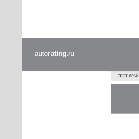
auto
rating
.ru
ТЕСТ-ДРА