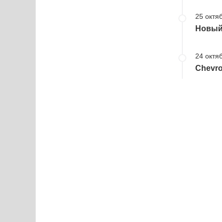
25 октя
Новый 
24 октя
Chevro