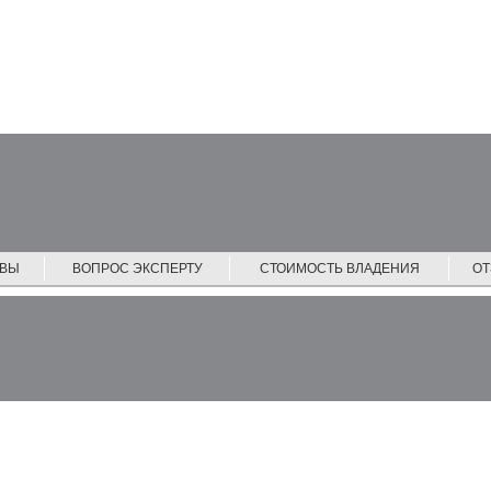
ЙВЫ
ВОПРОС ЭКСПЕРТУ
СТОИМОСТЬ ВЛАДЕНИЯ
О