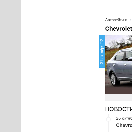
Авторейтинг
Chevrole
31 октября '12
НОВОСТ
26 октя
Chevro