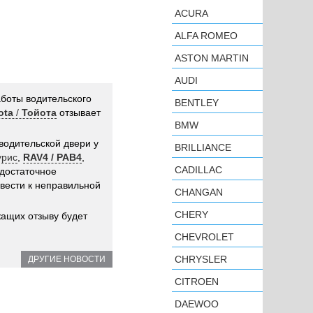
ACURA
ALFA ROMEO
ASTON MARTIN
AUDI
аботы водительского
BENTLEY
ota
/
Тойота
отзывает
BMW
водительской двери у
BRILLIANCE
урис
,
RAV4 / РАВ4
,
CADILLAC
едостаточное
ивести к неправильной
CHANGAN
CHERY
ащих отзыву будет
CHEVROLET
CHRYSLER
ДРУГИЕ НОВОСТИ
CITROEN
DAEWOO