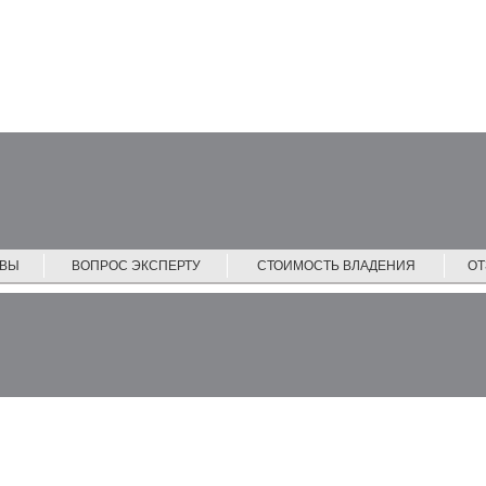
ЙВЫ
ВОПРОС ЭКСПЕРТУ
СТОИМОСТЬ ВЛАДЕНИЯ
О