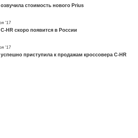
 озвучила стоимость нового Prius
ря '17
 C-HR скоро появится в России
ря '17
 успешно приступила к продажам кроссовера C-HR