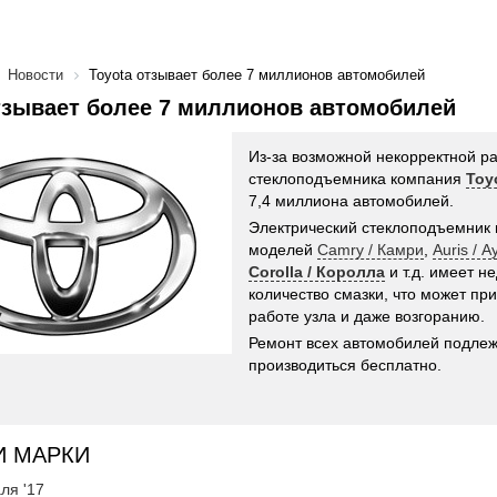
Новости
Toyota отзывает более 7 миллионов автомобилей
тзывает более 7 миллионов автомобилей
Из-за возможной некорректной р
стеклоподъемника компания
Toy
7,4 миллиона автомобилей.
Электрический стеклоподъемник 
моделей
Camry / Камри
,
Auris / А
Corolla / Королла
и т.д. имеет н
количество смазки, что может пр
работе узла и даже возгоранию.
Ремонт всех автомобилей подлеж
производиться бесплатно.
И МАРКИ
ля '17