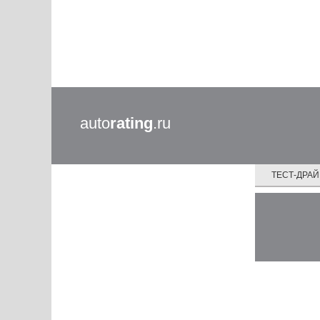
auto
rating
.ru
ТЕСТ-ДРА