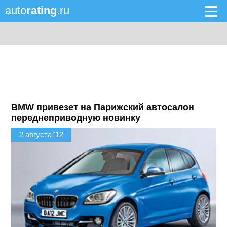
auto
rating
.ru
BMW привезет на Парижский автосалон
переднеприводную новинку
2 августа '12