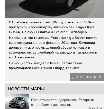
В Елабуге компания
Ford
/
Форд
совместно с Sollers
приступили к производству автомобилей
Kuga / Куга
,
S-MAX
,
Galaxy / Гелакси
и
Explorer / Эксплорер
.
Напомним, что компании
Ford
/
Форд
и Sollers начали
свое сотрудничество в феврале 2011 года. Компании
договорились о промышленной сборке легковых и
коммерческих автомобилей на заводах в Татарстане и
во Всеволожске.
На мощностях завода Sollers в Елабуге также
производится
Ford Transit / Форд Транзит
.
ДРУГИЕ НОВОСТИ
НОВОСТИ МАРКИ
Ford отзывает внедорожники Escape из-
за проблем с двигателем
20 июля '12