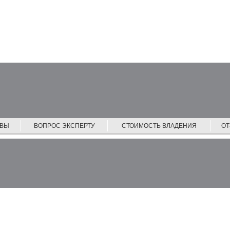
ЙВЫ
ВОПРОС ЭКСПЕРТУ
СТОИМОСТЬ ВЛАДЕНИЯ
О