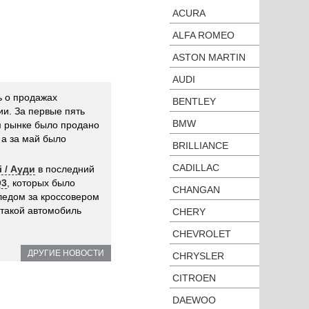
ACURA
ALFA ROMEO
ASTON MARTIN
AUDI
ь о продажах
BENTLEY
ии. За первые пять
BMW
м рынке было продано
, а за май было
BRILLIANCE
CADILLAC
i / Ауди
в последний
Q3
, которых было
CHANGAN
ледом за кроссовером
 такой автомобиль
CHERY
CHEVROLET
ДРУГИЕ НОВОСТИ
CHRYSLER
CITROEN
DAEWOO