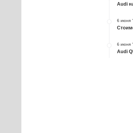
Audi н
6 июня 
Стоим
6 июня 
Audi Q