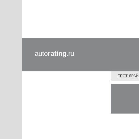
auto
rating
.ru
ТЕСТ-ДРА