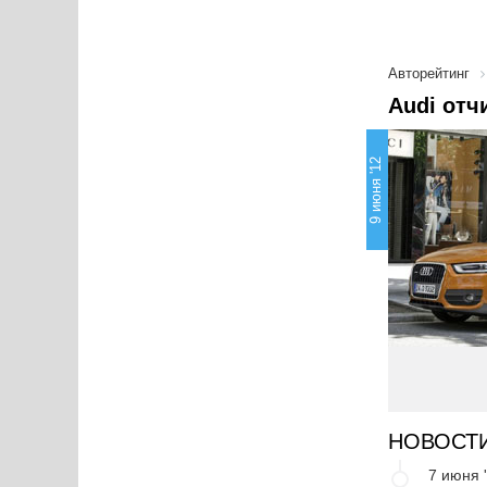
Авторейтинг
Audi отч
9 июня '12
НОВОСТ
7 июня 