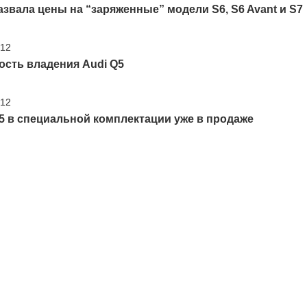
азвала цены на “заряженные” модели S6, S6 Avant и S7
'12
ость владения Audi Q5
'12
5 в специальной комплектации уже в продаже