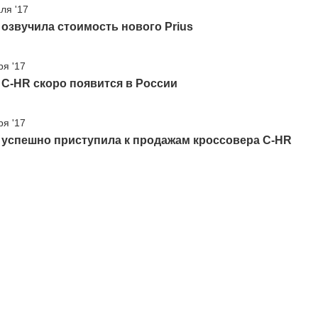
ля '17
 озвучила стоимость нового Prius
ря '17
 C-HR скоро появится в России
ря '17
 успешно приступила к продажам кроссовера C-HR