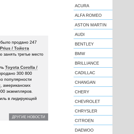
ACURA
ALFA ROMEO
ASTON MARTIN
AUDI
а было продано 247
BENTLEY
Prius / Тойота
BMW
ю занять третье место
BRILLIANCE
ель
Toyota Corolla /
CADILLAC
продано 300 800
по популярности
CHANGAN
с
, американских
00 экземпляров.
CHERY
биль в лидирующей
CHEVROLET
CHRYSLER
ДРУГИЕ НОВОСТИ
CITROEN
DAEWOO