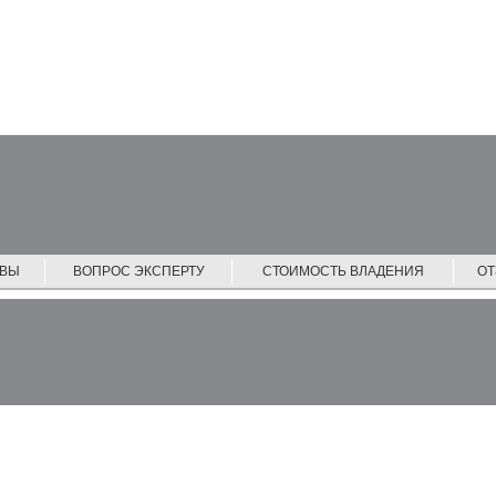
ЙВЫ
ВОПРОС ЭКСПЕРТУ
СТОИМОСТЬ ВЛАДЕНИЯ
О