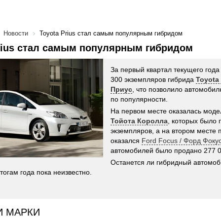
Новости
Toyota Prius стал самым популярным гибридом
rius стал самым популярным гибридом
За первый квартал текущего год
300 экземпляров гибрида
Toyota 
Приус
, что позволило автомобил
по популярности.
На первом месте оказалась мод
Тойота Королла
, которых было 
экземпляров, а на втором месте 
оказался
Ford Focus / Форд Фоку
автомобилей было продано 277 0
Останется ли гибридный автомо
тогам года пока неизвестно.
И МАРКИ