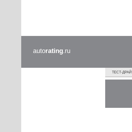
auto
rating
.ru
ТЕСТ-ДРА