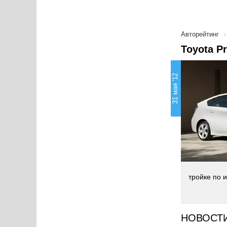
Авторейтинг
Toyota P
31 мая '12
тройке по и
НОВОСТ