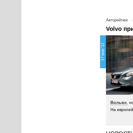
Авторейтинг
Volvo пр
17 мая '12
Вольво
, 
На европей