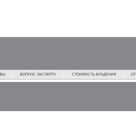
ЙВЫ
ВОПРОС ЭКСПЕРТУ
СТОИМОСТЬ ВЛАДЕНИЯ
О