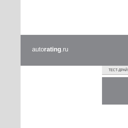
auto
rating
.ru
ТЕСТ-ДРА