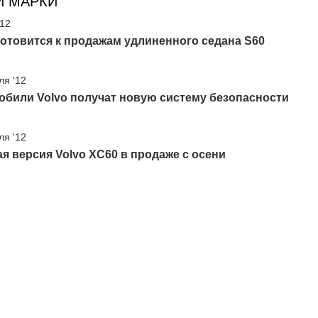
И МАРКИ
'12
готовится к продажам удлиненного седана S60
ля '12
обили Volvo получат новую систему безопасности
ля '12
я версия Volvo XC60 в продаже с осени