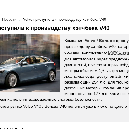
Новости
Volvo приступила к производству хэтчбека V40
иступила к производству хэтчбека V40
Компания
Volvo
/
Вольво
престу
производству хэтчбека V40, кото
составит конкуренцию
BMW 1 seri
Для автомобиля будет предложен
двигателей, в число которых вой
моторы объемом 1,6- литра мощн
л.с., также будет доступен 2,5- л
развивающий 254 л.с. Для тех, к
дизельные моторы, компания пре
мощностью до 177 л.с. Как и все
новинка получит всевозможные системы безопасности.
ском рынке Volvo V40 / Вольво V40 появится уже в июле по цене от