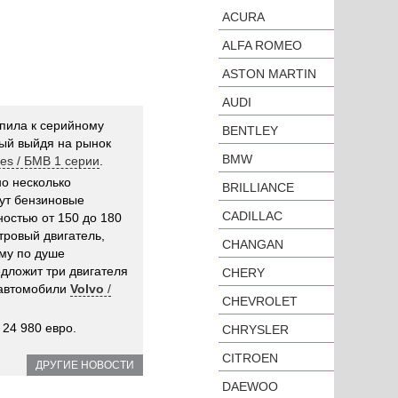
ACURA
ALFA ROMEO
ASTON MARTIN
AUDI
пила к серийному
BENTLEY
рый выйдя на рынок
BMW
es / БМВ 1 серии
.
о несколько
BRILLIANCE
дут бензиновые
CADILLAC
остью от 150 до 180
итровый двигатель,
CHANGAN
ому по душе
дложит три двигателя
CHERY
 автомобили
Volvo
/
CHEVROLET
 24 980 евро.
CHRYSLER
CITROEN
ДРУГИЕ НОВОСТИ
DAEWOO