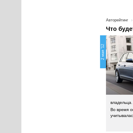
Авторейтинг
Что буде
2 мая '12
владельца.
Во время о
учитывалас