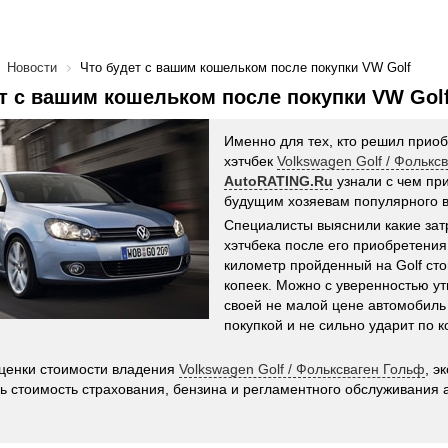
Новости
Что будет с вашим кошельком после покупки VW Golf
т с вашим кошельком после покупки VW Gol
Именно для тех, кто решил прио
хэтчбек
Volkswagen Golf / Фолькс
AutoRATING.Ru
узнали с чем при
будущим хозяевам популярного в
Специалисты выяснили какие зат
хэтчбека после его приобретения,
километр пройденный на Golf сто
копеек. Можно с уверенностью ут
своей не малой цене автомобиль
покупкой и не сильно ударит по к
ценки стоимости владения
Volkswagen Golf / Фольксваген Гольф
, э
ь стоимость страхования, бензина и регламентного обслуживания 