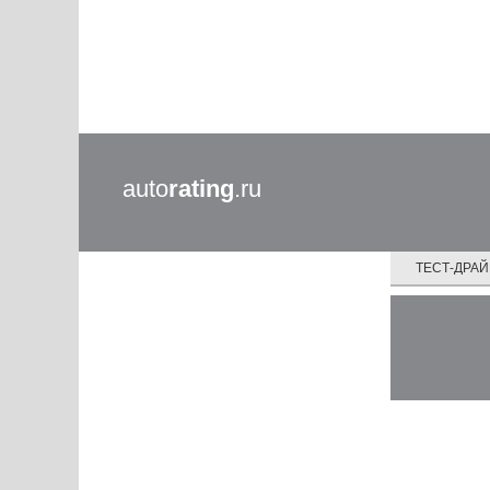
auto
rating
.ru
ТЕСТ-ДРА