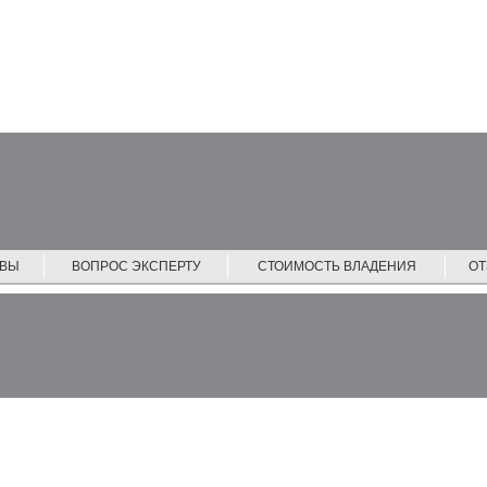
ЙВЫ
ВОПРОС ЭКСПЕРТУ
СТОИМОСТЬ ВЛАДЕНИЯ
О