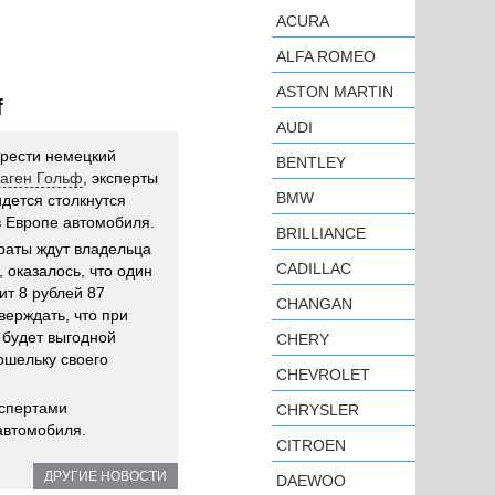
ACURA
ALFA ROMEO
ASTON MARTIN
f
AUDI
брести немецкий
BENTLEY
ваген Гольф
, эксперты
BMW
дется столкнутся
 Европе автомобиля.
BRILLIANCE
раты ждут владельца
CADILLAC
 оказалось, что один
ит 8 рублей 87
CHANGAN
верждать, что при
 будет выгодной
CHERY
ошельку своего
CHEVROLET
кспертами
CHRYSLER
автомобиля.
CITROEN
ДРУГИЕ НОВОСТИ
DAEWOO