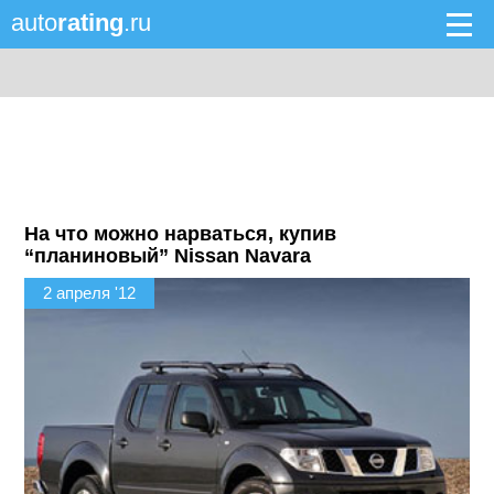
auto
rating
.ru
На что можно нарваться, купив
“планиновый” Nissan Navara
2 апреля '12