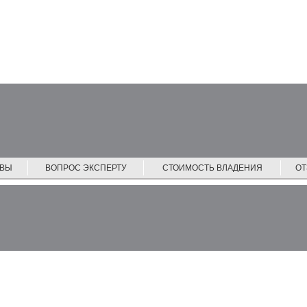
ЙВЫ
ВОПРОС ЭКСПЕРТУ
СТОИМОСТЬ ВЛАДЕНИЯ
О