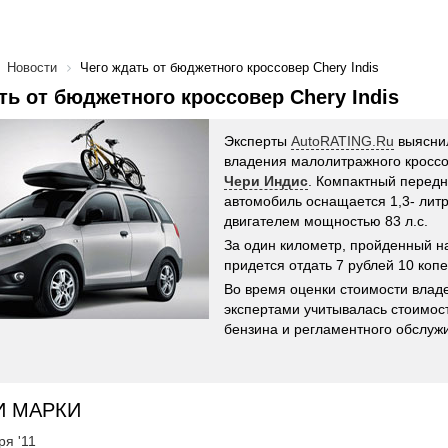
Новости
Чего ждать от бюджетного кроссовер Chery Indis
ть от бюджетного кроссовер Chery Indis
Эксперты
AutoRATING.Ru
выясни
владения малолитражного кросс
Чери Индис
. Компактный перед
автомобиль оснащается 1,3- ли
двигателем мощностью 83 л.с.
За один километр, пройденный н
придется отдать 7 рублей 10 копе
Во время оценки стоимости влад
экспертами учитывалась стоимост
бензина и регламентного обслуж
И МАРКИ
ря '11