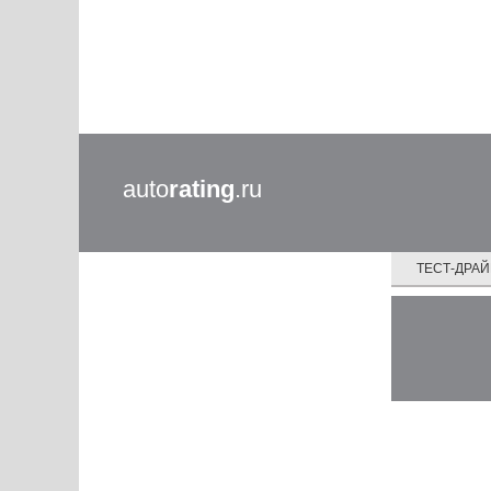
auto
rating
.ru
ТЕСТ-ДРА