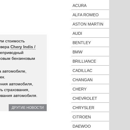
ACURA
ALFA ROMEO
ASTON MARTIN
AUDI
ли стоимость
BENTLEY
овера
Chery Indis /
BMW
неприводный
тровым бензиновым
BRILLIANCE
CADILLAC
а автомобиле,
ек.
CHANGAN
ения автомобиля,
CHERY
ь страхования,
ивания автомобиля.
CHEVROLET
CHRYSLER
ДРУГИЕ НОВОСТИ
CITROEN
DAEWOO