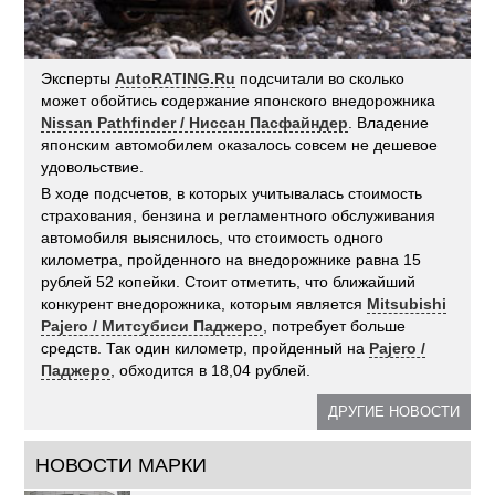
Эксперты
AutoRATING.Ru
подсчитали во сколько
может обойтись содержание японского внедорожника
Nissan Pathfinder / Ниссан Пасфайндер
. Владение
японским автомобилем оказалось совсем не дешевое
удовольствие.
В ходе подсчетов, в которых учитывалась стоимость
страхования, бензина и регламентного обслуживания
автомобиля выяснилось, что стоимость одного
километра, пройденного на внедорожнике равна 15
рублей 52 копейки. Стоит отметить, что ближайший
конкурент внедорожника, которым является
Mitsubishi
Pajero / Митсубиси Паджеро
, потребует больше
средств. Так один километр, пройденный на
Pajero /
Паджеро
, обходится в 18,04 рублей.
ДРУГИЕ НОВОСТИ
НОВОСТИ МАРКИ