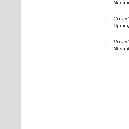
Mitsub
20 октяб
Проход
19 октяб
Mitsub