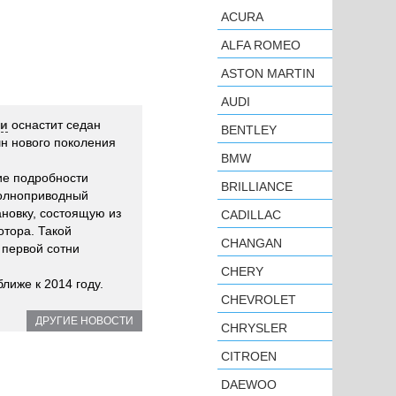
ACURA
ALFA ROMEO
ASTON MARTIN
AUDI
си
оснастит седан
BENTLEY
шн нового поколения
BMW
ие подробности
BRILLIANCE
полноприводный
новку, состоящую из
CADILLAC
отора. Такой
CHANGAN
 первой сотни
CHERY
лиже к 2014 году.
CHEVROLET
ДРУГИЕ НОВОСТИ
CHRYSLER
CITROEN
DAEWOO