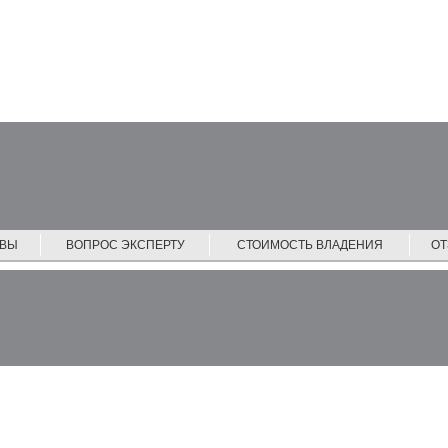
ЙВЫ
ВОПРОС ЭКСПЕРТУ
СТОИМОСТЬ ВЛАДЕНИЯ
О