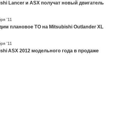
ishi Lancer и ASX получат новый двигатель
ря '11
им плановое ТО на Mitsubishi Outlander XL
ря '11
ishi ASX 2012 модельного года в продаже