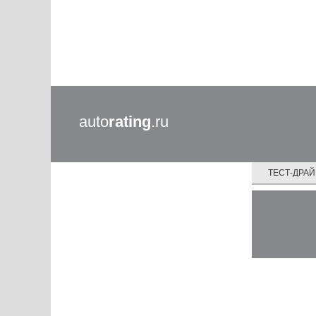
auto
rating
.ru
ТЕСТ-ДРА