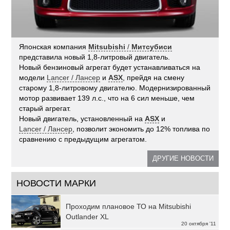
Японская компания
Mitsubishi
/
Митсубиси
представила новый 1,8-литровый двигатель.
Новый бензиновый агрегат будет устанавливаться на
модели
Lancer / Лансер
и
ASX
, прейдя на смену
старому 1,8-литровому двигателю. Модернизированный
мотор развивает 139 л.с., что на 6 сил меньше, чем
старый агрегат.
Новый двигатель, установленный на
ASX
и
Lancer / Лансер
, позволит экономить до 12% топлива по
сравнению с предыдущим агрегатом.
ДРУГИЕ НОВОСТИ
НОВОСТИ МАРКИ
Проходим плановое ТО на Mitsubishi
Outlander XL
20 октября '11