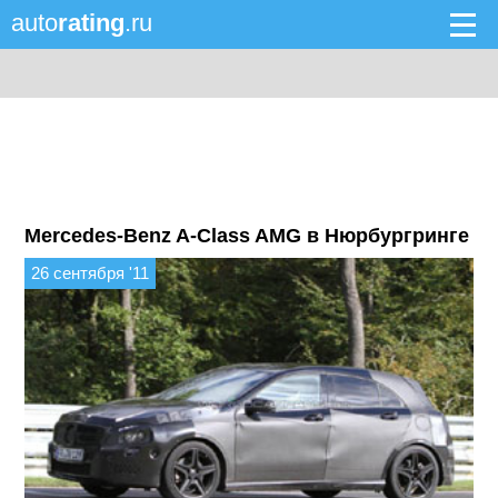
auto
rating
.ru
Mercedes-Benz A-Class AMG в Нюрбургринге
26 сентября '11