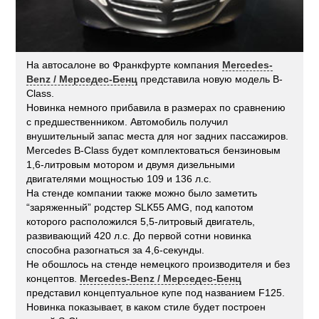
На автосалоне во Франкфурте компания
Mercedes-
Benz / Мерседес-Бенц
представила новую модель B-
Class.
Новинка немного прибавила в размерах по сравнению
с предшественником. Автомобиль получил
внушительный запас места для ног задних пассажиров.
Mercedes B-Class будет комплектоваться бензиновым
1,6-литровым мотором и двумя дизельными
двигателями мощностью 109 и 136 л.с.
На стенде компании также можно было заметить
“заряженный” родстер SLK55 AMG, под капотом
которого расположился 5,5-литровый двигатель,
развивающий 420 л.с. До первой сотни новинка
способна разогнаться за 4,6-секунды.
Не обошлось на стенде немецкого производителя и без
концептов.
Mercedes-Benz / Мерседес-Бенц
представил концептуальное купе под названием F125.
Новинка показывает, в каком стиле будет построен