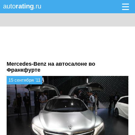
auto
rating
.ru
Mercedes-Benz на автосалоне во
Франкфурте
15 сентября '11