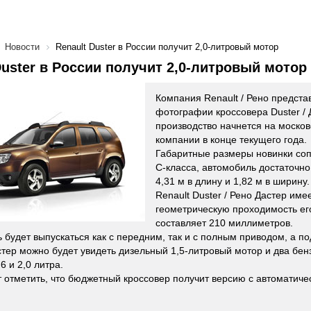
Новости
Renault Duster в России получит 2,0-литровый мотор
Duster в России получит 2,0-литровый мотор
Компания Renault / Рено предста
фотографии кроссовера Duster / 
производство начнется на москов
компании в конце текущего года.
Габаритные размеры новинки со
С-класса, автомобиль достаточно
4,31 м в длину и 1,82 м в ширину.
Renault Duster / Рено Дастер им
геометрическую проходимость ег
составляет 210 миллиметров.
 будет выпускаться как с передним, так и с полным приводом, а п
астер можно будет увидеть дизельный 1,5-литровый мотор и два бен
6 и 2,0 литра.
т отметить, что бюджетный кроссовер получит версию с автоматиче