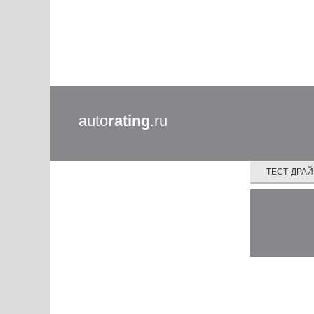
auto
rating
.ru
ТЕСТ-ДРА