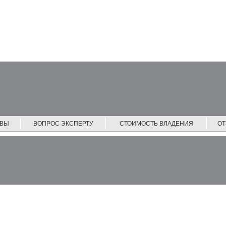
ЙВЫ
ВОПРОС ЭКСПЕРТУ
СТОИМОСТЬ ВЛАДЕНИЯ
О