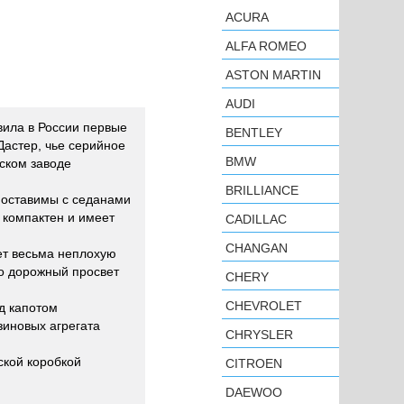
ACURA
ALFA ROMEO
ASTON MARTIN
AUDI
вила в России первые
BENTLEY
Дастер, чье серийное
BMW
ском заводе
BRILLIANCE
поставимы с седанами
 компактен и имеет
CADILLAC
CHANGAN
еет весьма неплохую
о дорожный просвет
CHERY
CHEVROLET
од капотом
зиновых агрегата
CHRYSLER
ской коробкой
CITROEN
DAEWOO