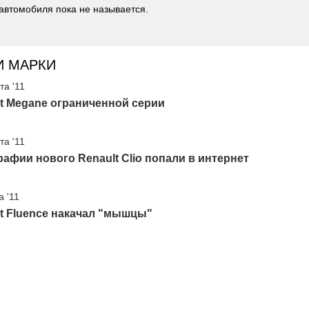
автомобиля пока не называется.
И МАРКИ
та '11
t Megane ограниченной серии
та '11
афии нового Renault Clio попали в интернет
а '11
t Fluence накачал "мышцы"