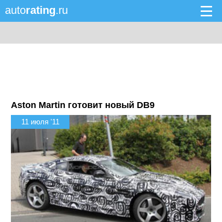
auto
rating
.ru
Aston Martin готовит новый DB9
11 июля '11