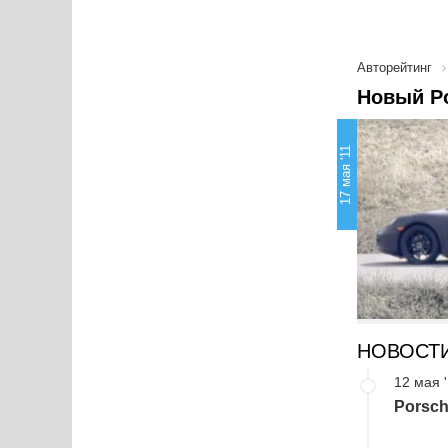
Авторейтинг
Новый Po
17 мая '11
НОВОСТ
12 мая 
Porsch