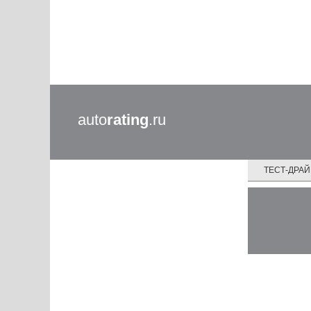
auto
rating
.ru
ТЕСТ-ДРА