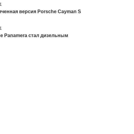
1
иченная версия Porsche Cayman S
1
he Panamera стал дизельным