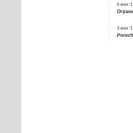
6 мая '1
Огран
3 мая '1
Porsc