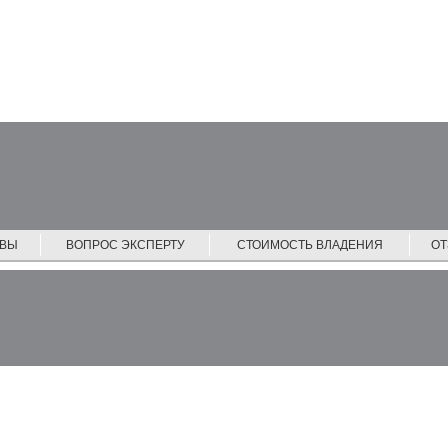
ЙВЫ
ВОПРОС ЭКСПЕРТУ
СТОИМОСТЬ ВЛАДЕНИЯ
О