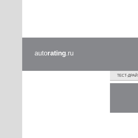
auto
rating
.ru
ТЕСТ-ДРА