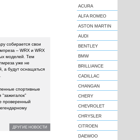
ACURA
ALFA ROMEO
ASTON MARTIN
AUDI
ару собирается свои
BENTLEY
 Импреза – WRX и WRX
BMW
ных моделей. Тем
пмреза уже не
BRILLIANCE
, а будут оснащаться
.
CADILLAC
CHANGAN
бленные спортивные
 “зажигалок”
CHERY
же проверенный
CHEVROLET
легендарному
CHRYSLER
CITROEN
ДРУГИЕ НОВОСТИ
DAEWOO