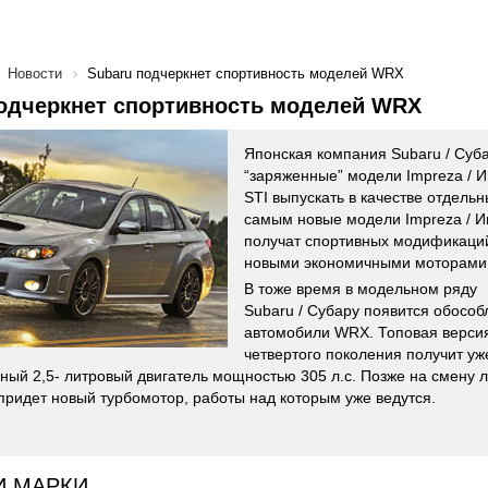
Новости
Subaru подчеркнет спортивность моделей WRX
подчеркнет спортивность моделей WRX
Японская компания Subaru / Суб
“заряженные” модели Impreza /
STI выпускать в качестве отдель
самым новые модели Impreza / И
получат спортивных модификаций
новыми экономичными моторами
В тоже время в модельном ряду
Subaru / Субару появится обосо
автомобили WRX. Топовая версия
четвертого поколения получит у
ный 2,5- литровый двигатель мощностью 305 л.с. Позже на смену 
придет новый турбомотор, работы над которым уже ведутся.
И МАРКИ