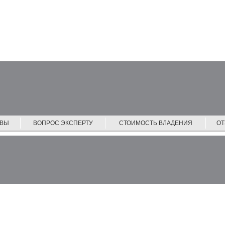
ЙВЫ
ВОПРОС ЭКСПЕРТУ
СТОИМОСТЬ ВЛАДЕНИЯ
О