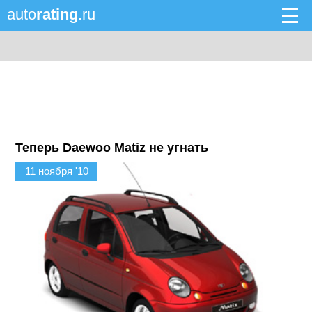
auto
rating
.ru
Теперь Daewoo Matiz не угнать
11 ноября '10