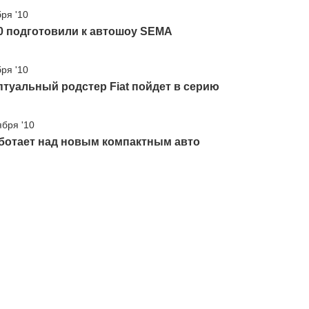
бря '10
00 подготовили к автошоу SEMA
бря '10
туальный родстер Fiat пойдет в серию
ября '10
аботает над новым компактным авто