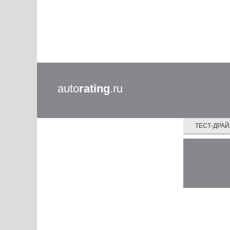
auto
rating
.ru
ТЕСТ-ДРА