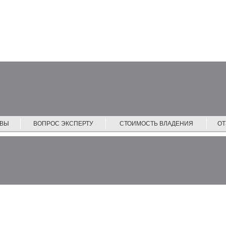
ЙВЫ
ВОПРОС ЭКСПЕРТУ
СТОИМОСТЬ ВЛАДЕНИЯ
О