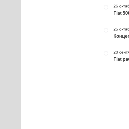
26 октя
Fiat 5
25 октя
Концеп
28 сент
Fiat р