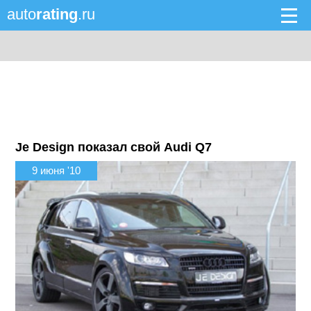
auto
rating
.ru
Je Design показал свой Audi Q7
9 июня '10