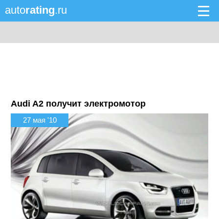
auto
rating
.ru
Audi A2 получит электромотор
27 мая '10