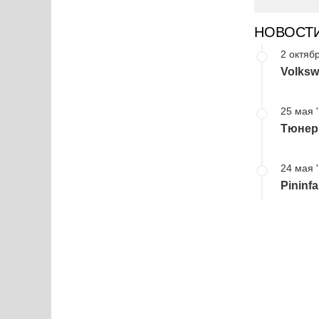
НОВОСТ
2 октябр
Volksw
25 мая 
Тюнер 
24 мая 
Pininf