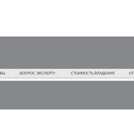
ЙВЫ
ВОПРОС ЭКСПЕРТУ
СТОИМОСТЬ ВЛАДЕНИЯ
О