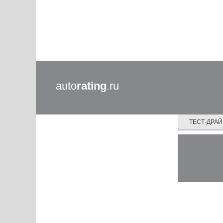
auto
rating
.ru
ТЕСТ-ДРА