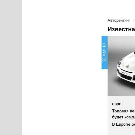
Авторейтинг
Известна
26 мая '10
евро.
Топовая ве
будет комп
В Европе о