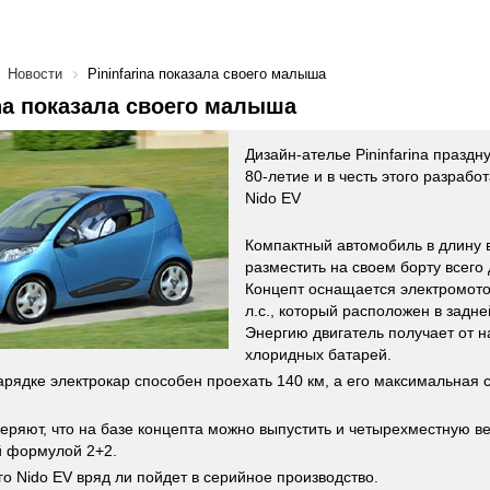
Новости
Pininfarina показала своего малыша
ina показала своего малыша
Дизайн-ателье Pininfarina праздну
80-летие и в честь этого разработ
Nido EV
Компактный автомобиль в длину в
разместить на своем борту всего
Концепт оснащается электромот
л.с., который расположен в задне
Энергию двигатель получает от н
хлоридных батарей.
арядке электрокар способен проехать 140 км, а его максимальная с
веряют, что на базе концепта можно выпустить и четырехместную 
й формулой 2+2.
го Nido EV вряд ли пойдет в серийное производство.