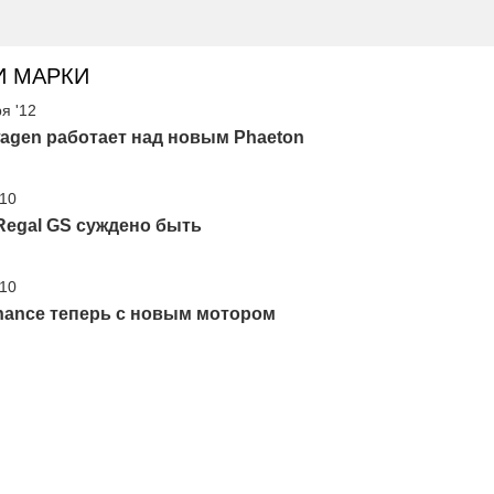
И МАРКИ
я '12
agen работает над новым Phaeton
'10
Regal GS суждено быть
'10
hance теперь с новым мотором