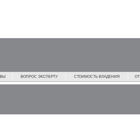
ЙВЫ
ВОПРОС ЭКСПЕРТУ
СТОИМОСТЬ ВЛАДЕНИЯ
О