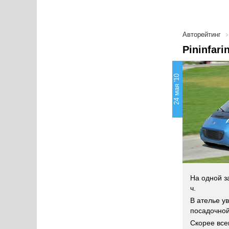
Авторейтинг
Pininfar
24 мая '10
На одной з
ч.
В ателье у
посадочно
Скорее все