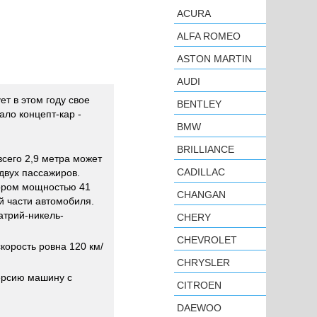
ACURA
ALFA ROMEO
ASTON MARTIN
AUDI
ет в этом году свое
BENTLEY
ало концепт-кар -
BMW
BRILLIANCE
сего 2,9 метра может
CADILLAC
 двух пассажиров.
ором мощностью 41
CHANGAN
й части автомобиля.
атрий-никель-
CHERY
CHEVROLET
корость ровна 120 км/
CHRYSLER
версию машину с
CITROEN
DAEWOO