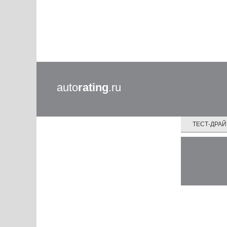
auto
rating
.ru
ТЕСТ-ДРА