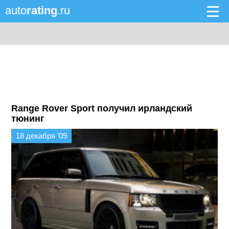
auto
rating
.ru
Range Rover Sport получил ирландский
тюнинг
18 декабря '09