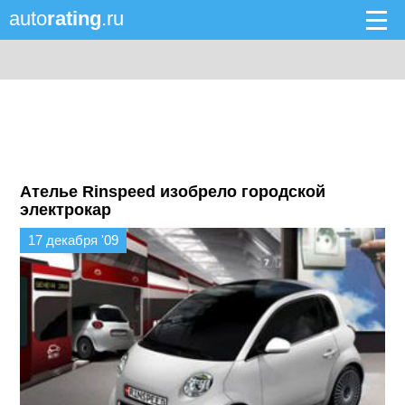
auto
rating
.ru
Ателье Rinspeed изобрело городской
электрокар
17 декабря '09