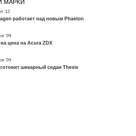
И МАРКИ
я '12
agen работает над новым Phaeton
ря '09
на цена на Acura ZDX
ря '09
 готовит шикарный седан Thesis