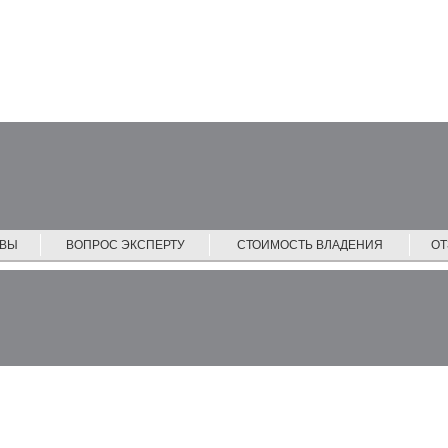
ЙВЫ
ВОПРОС ЭКСПЕРТУ
СТОИМОСТЬ ВЛАДЕНИЯ
О