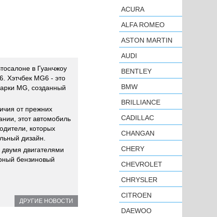
ACURA
ALFA ROMEO
ASTON MARTIN
AUDI
втосалоне в Гуанчжоу
BENTLEY
. Хэтчбек MG6 - это
BMW
марки MG, созданный
BRILLIANCE
ичия от прежних
CADILLAC
ании, этот автомобиль
одители, которых
CHANGAN
льный дизайн.
CHERY
с двумя двигателями
ерный бензиновый
CHEVROLET
CHRYSLER
CITROEN
ДРУГИЕ НОВОСТИ
DAEWOO