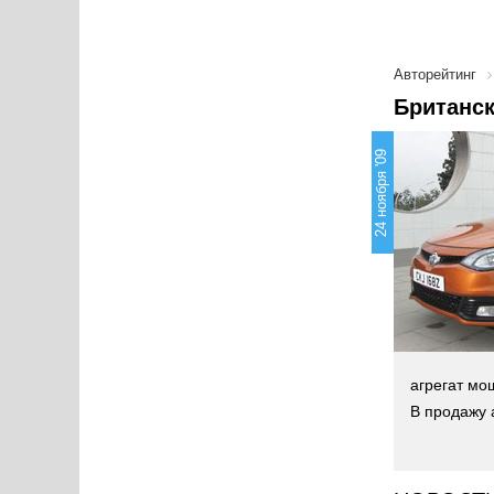
Авторейтинг
Британс
24 ноября '09
агрегат мо
В продажу 