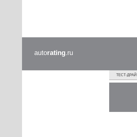
auto
rating
.ru
ТЕСТ-ДРА