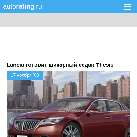
auto
rating
.ru
Lancia готовит шикарный седан Thesis
17 ноября '09