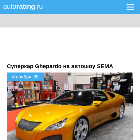
auto
rating
.ru
Суперкар Ghepardo на автошоу SEMA
6 ноября '09