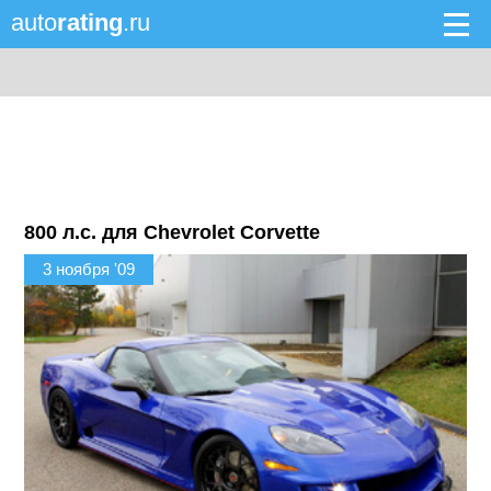
auto
rating
.ru
800 л.с. для Chevrolet Corvette
3 ноября '09