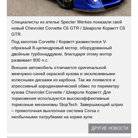
Специалисты из ателье Specter Werkes показали свой
новый Chevrolet Corvette C6 GTR / Шевроле Корветт C6
GTR.
Под капотом Corvette / Корветт разместился V-
образный 8-цилиндровый мотор, оборудованный
двойным турбонаддувом, благодаря этому мотор
развивает 800 л.с.
Внешне автомобиль отличается оригинальной
жемчужно-синей окраской кузова и эксклюзивными
колесными дисками из карбона. Так же появился и
агрессивный аэродинамический обвес по периметру
кузова Chevrolet Corvette / Шевроле Корветт. Для
торможения используются высокоэффективные
тормозные механизмы StopTech. Завершающий штрих
– прямоточная выхлопная система Corsa с
необычными патрубками на корме купе.
ДРУГИЕ НОВОСТИ