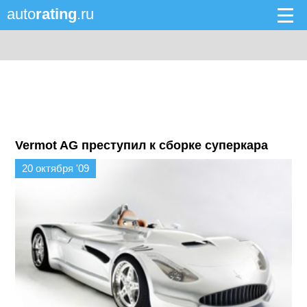
auto
rating
.ru
Vermot AG преступил к сборке суперкара
20 октября '09