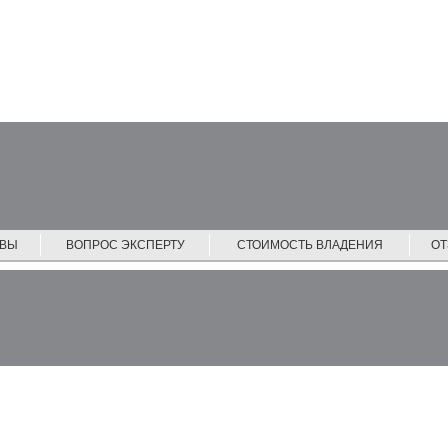
ЙВЫ
ВОПРОС ЭКСПЕРТУ
СТОИМОСТЬ ВЛАДЕНИЯ
О