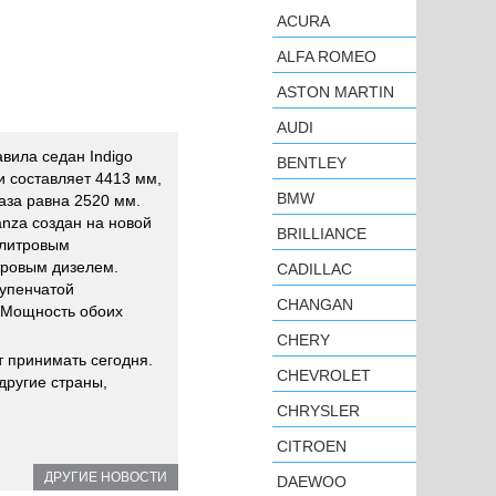
ACURA
ALFA ROMEO
ASTON MARTIN
AUDI
авила седан Indigo
BENTLEY
и составляет 4413 мм,
BMW
аза равна 2520 мм.
Manza создан на новой
BRILLIANCE
-литровым
тровым дизелем.
CADILLAC
тупенчатой
CHANGAN
 Мощность обоих
CHERY
т принимать сегодня.
CHEVROLET
 другие страны,
CHRYSLER
CITROEN
ДРУГИЕ НОВОСТИ
DAEWOO