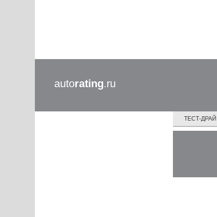
auto
rating
.ru
ТЕСТ-ДРА