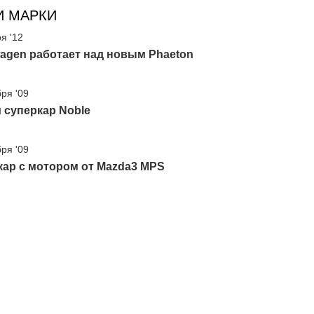
И МАРКИ
я '12
agen работает над новым Phaeton
бря '09
 суперкар Noble
бря '09
кар с мотором от Mazda3 MPS