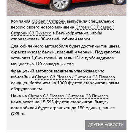
Компания
Citroen / Ситроен
выпустила специальную
версию своего нового минивена
Citroen C3 Picasso /
Ситроен C3 Пикассо
в Великобритании, чтобы
отпраздновать 90-летний юбилей марки.
Для юбилейного автомобиля будет доступны три цвета
окраски кузова: белый, красный и черный. Под капотом
установят 1,6-литровый дизель HDi с турбонаддувом
мощностью 110 лошадиных сил.
Французкий автопроизводитель утверждает, что
юбилейный
Citroen C3 Picasso / Ситроен C3 Пикассо
оснащен более чем на 1000 фунтов стерлингов новым
оборудованием.
Цена на
Citroen C3 Picasso / Ситроен C3 Пикассо
начинается на 15 595 фунтов стерлингов. Выпуск
автомобилей будет ограничен до 150 единиц, пишет
QX9.ru.
ДРУГИЕ НОВОСТИ