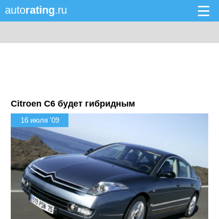
auto
rating
.ru
Citroen C6 будет гибридным
16 июля '09