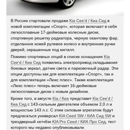
В России стартовали продажи
Kia Cee’d / Киа Сид
в
новой комплектации «Спорт», которая включает в себя
легкосплавные 17-дюймовые колесные диски,
спортивную решетку радиатора, черную окантовку фар,
отделанное кожей рулевое колесо и внутренние ручки
дверей, окрашенные под металл.
Помимо спортивных опций в списке оснащения
Kia
Cee’d / Киа Сид
появились электропривод складывания
боковых зеркал, датчик света и парковочный радар. Эти
опции доступны как для комплектации «Спорт», так и
для комплектации «Люкс плюс». Также комплектация
«Люкс плюс» теперь включает 16-дюймовые
легкосплавные диски с новым дизайном.
Кроме того, в августе
Kia / Киа
представит
Kia Cee’d /
Киа Сид
с 143-сильным двигателем объемом 2,0 л и
мощностью 143 л.с. С этим силовым агрегатом будут
предлагаться универсал
KIA Ceed SW / КИА Сид SW
и
трехдверный хетчбэк
KIA Pro Ceed / КИА Про Сид
, тест
которого мы недавно опубликовывали.