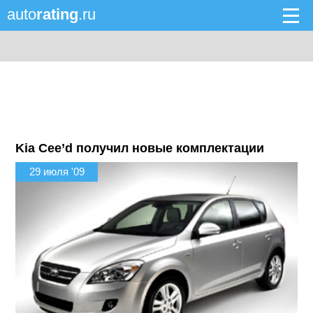
auto
rating
.ru
Kia Cee’d получил новые комплектации
29 июля '09