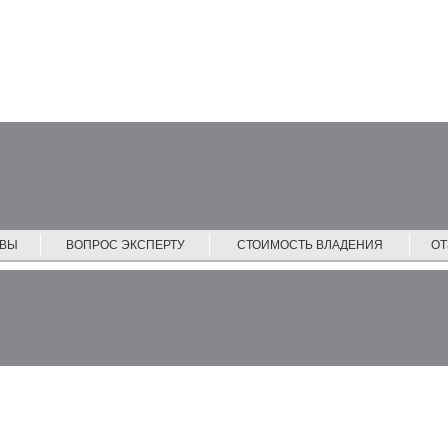
ЙВЫ
ВОПРОС ЭКСПЕРТУ
СТОИМОСТЬ ВЛАДЕНИЯ
О