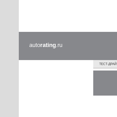
auto
rating
.ru
ТЕСТ-ДРА