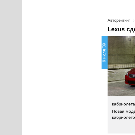
Авторейтинг
Lexus сд
9 июля '09
кабриолета
Новая моде
кабриолет