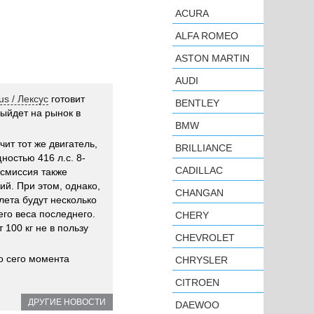
ACURA
ALFA ROMEO
ASTON MARTIN
AUDI
us / Лексус
готовит
BENTLEY
выйдет на рынок в
BMW
чит тот же двигатель,
BRILLIANCE
ностью 416 л.с. 8-
CADILLAC
нсмиссия также
ий. При этом, однако,
CHANGAN
лета будут несколько
его веса последнего.
CHERY
100 кг не в пользу
CHEVROLET
о сего момента
CHRYSLER
CITROEN
ДРУГИЕ НОВОСТИ
DAEWOO