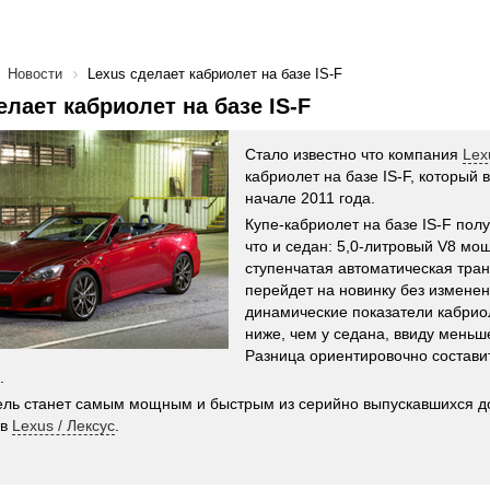
Новости
Lexus сделает кабриолет на базе IS-F
елает кабриолет на базе IS-F
Стало известно что компания
Lex
кабриолет на базе IS-F, который 
начале 2011 года.
Купе-кабриолет на базе IS-F полу
что и седан: 5,0-литровый V8 мощ
ступенчатая автоматическая тра
перейдет на новинку без изменен
динамические показатели кабрио
ниже, чем у седана, ввиду меньш
Разница ориентировочно составит 
.
ль станет самым мощным и быстрым из серийно выпускавшихся д
ов
Lexus / Лексус
.