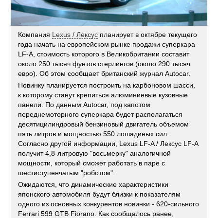
Компания
Lexus / Лексус
планирует в октябре текущего
года начать на европейском рынке продажи суперкара
LF-A, стоимость которого в Великобритании составит
около 250 тысяч фунтов стерлингов (около 290 тысяч
евро). Об этом сообщает британский журнал Autocar.
Новинку планируется построить на карбоновом шасси,
к которому станут крепиться алюминиевые кузовные
панели. По данным Autocar, под капотом
переднемоторного суперкара будет располагаться
десятицилиндровый бензиновый двигатель объемом
пять литров и мощностью 550 лошадиных сил.
Согласно другой информации, Lexus LF-A / Лексус LF-A
получит 4,8-литровую "восьмерку" аналогичной
мощности, который сможет работать в паре с
шестиступенчатым "роботом".
Ожидаются, что динамические характеристики
японского автомобиля будут близки к показателям
одного из основных конкурентов новинки - 620-сильного
Ferrari 599 GTB Fiorano. Как сообщалось ранее,