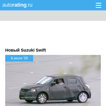
auto
rating
.ru
Новый Suzuki Swift
6 июля '09