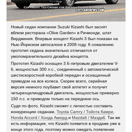
Новый седан компании Suzuki Kizashi был заснят
вблизи ресторана «Olive Garden» в Ричмонде, штат
Вирджиния. Впервые концепт Kizashi 3 был показан на
Нью-Йоркском автосалоне в 2008 году. К сожалению
прототип седана значительно отличается от
умопомрачительного дизайна концепта.
Прототип Kizashi оснащен 3.6-литровым двигателем V-
6, мощностью 300 л.с., соединенный с автоматической
шестискоростной коробкой передач и оснащенный
приводом на все колеса. Скорее всего, серийная
версия немного поубавит свой аппетит и получит
четырехцилиндровый двигатель, мощностью примерно
150 л.с. и приводом только на переднюю ось.
Судя по фото, Kizashi сможет с легкостью составить
конкуренцию седанам,
Toyota Camry / Тойота Камри
,
Honda Accord / Хонда Аккорд
и
Mazda6 / Мазда6
. Так же
есть информация, что Kizashi появится в продаже уже в
конце этого года, поэтому можно ожидать появление