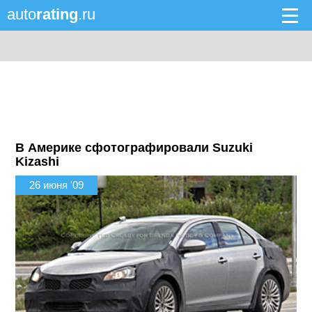
auto
rating
.ru
В Америке сфотографировали Suzuki
Kizashi
26 июня '09