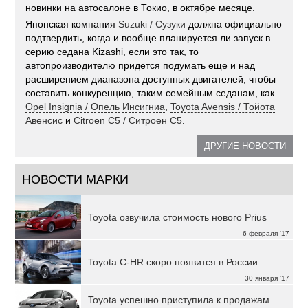
новинки на автосалоне в Токио, в октябре месяце.
Японская компания
Suzuki / Сузуки
должна официально
подтвердить, когда и вообще планируется ли запуск в
серию седана Kizashi, если это так, то
автопроизводителю придется подумать еще и над
расширением диапазона доступных двигателей, чтобы
составить конкуренцию, таким семейным седанам, как
Opel Insignia / Опель Инсигниа
,
Toyota Avensis / Тойота
Авенсис
и
Citroen C5 / Ситроен С5
.
ДРУГИЕ НОВОСТИ
НОВОСТИ МАРКИ
Toyota озвучила стоимость нового Prius
6 февраля '17
Toyota C-HR скоро появится в России
30 января '17
Toyota успешно приступила к продажам