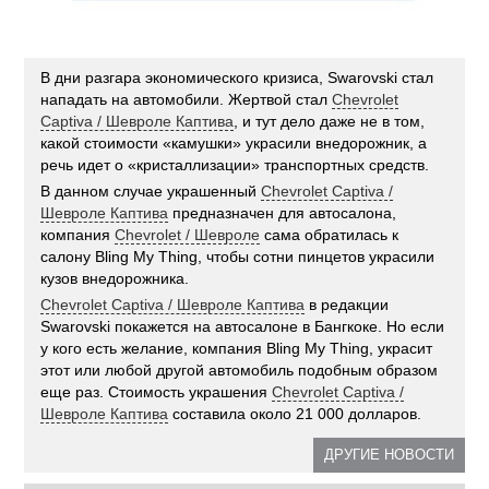
В дни разгара экономического кризиса, Swarovski стал
нападать на автомобили. Жертвой стал
Chevrolet
Captiva / Шевроле Каптива
, и тут дело даже не в том,
какой стоимости «камушки» украсили внедорожник, а
речь идет о «кристаллизации» транспортных средств.
В данном случае украшенный
Chevrolet Captiva /
Шевроле Каптива
предназначен для автосалона,
компания
Chevrolet / Шевроле
сама обратилась к
салону Bling My Thing, чтобы сотни пинцетов украсили
кузов внедорожника.
Chevrolet Captiva / Шевроле Каптива
в редакции
Swarovski покажется на автосалоне в Бангкоке. Но если
у кого есть желание, компания Bling My Thing, украсит
этот или любой другой автомобиль подобным образом
еще раз. Стоимость украшения
Chevrolet Captiva /
Шевроле Каптива
составила около 21 000 долларов.
ДРУГИЕ НОВОСТИ