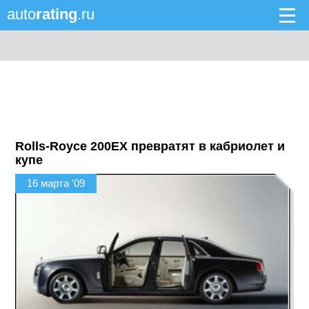
auto
rating
.ru
Rolls-Royce 200EX превратят в кабриолет и
купе
16 марта '09