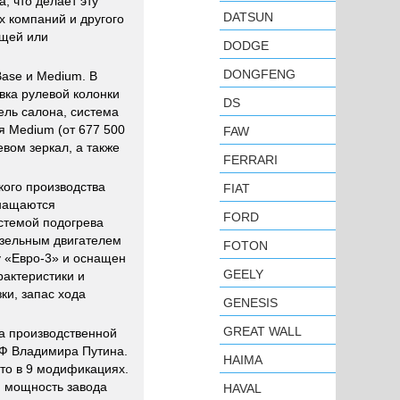
, что делает эту
DATSUN
х компаний и другого
ещей или
DODGE
DONGFENG
Base и Medium. В
вка рулевой колонки
DS
ель салона, система
я Medium (от 677 500
FAW
вом зеркал, а также
FERRARI
кого производства
FIAT
снащаются
FORD
стемой подогрева
изельным двигателем
FOTON
ту «Евро-3» и оснащен
GEELY
актеристики и
ки, запас хода
GENESIS
GREAT WALL
на производственной
РФ Владимира Путина.
HAIMA
ато в 9 модификациях.
я мощность завода
HAVAL