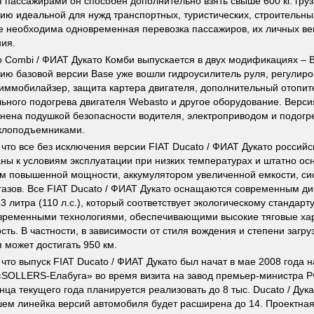
 пассажирами он способен дополнительно взять свыше 600 кг. груза
ю идеальной для нужд транспортных, туристических, строительны
де необходима одновременная перевозка пассажиров, их личных в
ия.
o Combi / ФИАТ Дукато Комби выпускается в двух модификациях – 
ию базовой версии Base уже вошли гидроусилитель руля, регулиро
 иммобилайзер, защита картера двигателя, дополнительный отопит
ьного подогрева двигателя Webasto и другое оборудование. Верси
лнена подушкой безопасности водителя, электроприводом и подогре
клоподъемниками.
что все без исключения версии FIAT Ducato / ФИАТ Дукато российс
ны к условиям эксплуатации при низких температурах и штатно о
м повышенной мощности, аккумулятором увеличенной емкости, си
газов. Все FIAT Ducato / ФИАТ Дукато оснащаются современным д
3 литра (110 л.с.), который соответствует экологическому стандар
ременными технологиями, обеспечивающими высокие тяговые хар
ть. В частности, в зависимости от стиля вождения и степени загруз
 может достигать 950 км.
что выпуск FIAT Ducato / ФИАТ Дукато был начат в мае 2008 года 
SOLLERS-Елабуга» во время визита на завод премьер-министра 
онца текущего года планируется реализовать до 8 тыс. Ducato / Дук
ем линейка версий автомобиля будет расширена до 14. Проектна