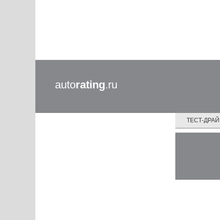
auto
rating
.ru
ТЕСТ-ДРА