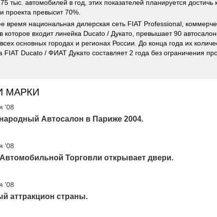
75 тыс. автомобилей в год, этих показателей планируется достичь к
и проекта превысит 70%.
е время национальная дилерская сеть FIAT Professional, коммерч
 в которое входит линейка Ducato / Дукато, превышает 90 автосало
 всех основных городах и регионах России. До конца года их количе
а FIAT Ducato / ФИАТ Дукато составляет 2 года без ограничения пр
И МАРКИ
я '08
народный Автосалон в Париже 2004.
я '08
 Автомобильной Торговли открывает двери.
я '08
ый аттракцион страны.