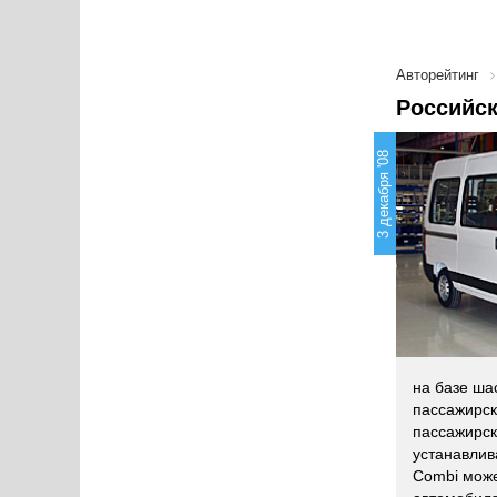
Авторейтинг
Российск
3 декабря '08
на базе ша
пассажирск
пассажирск
устанавлив
Combi може