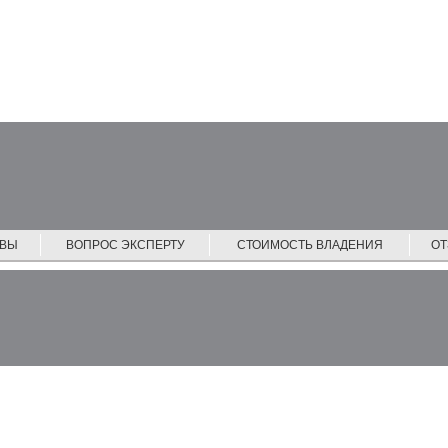
ЙВЫ
ВОПРОС ЭКСПЕРТУ
СТОИМОСТЬ ВЛАДЕНИЯ
О