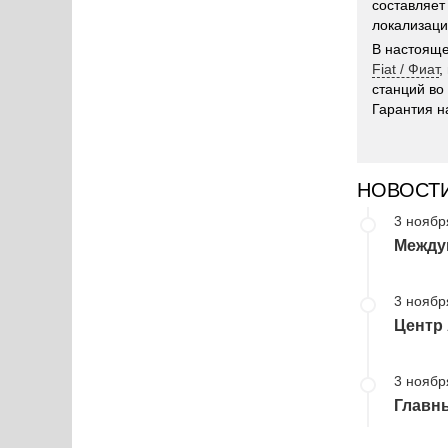
составляет 
локализаци
В настояще
Fiat / Фиат
,
станций во
Гарантия н
НОВОСТ
3 ноябр
Между
3 ноябр
Центр
3 ноябр
Главн