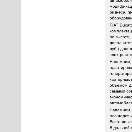
автомобиля
модификаци
бизнеса, г
оборудован
FIAT Ducat
комплектац
по высоте,
дополнител
руб.) допо
электросте
Напомним, 
адаптирова
генераторо
картерных 
объемом 2,
самыми сов
экономичнос
автомобиля
Напомним, 
площадке «
Всего до к
В дальнейш