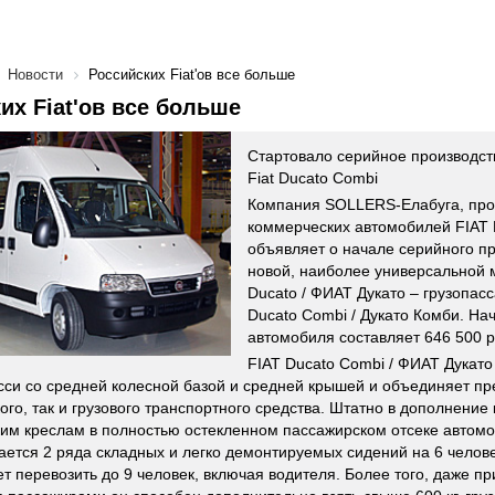
Новости
Российских Fiat'ов все больше
их Fiat'ов все больше
Стартовало серийное производст
Fiat Ducato Combi
Компания SOLLERS-Елабуга, про
коммерческих автомобилей FIAT 
объявляет о начале серийного п
новой, наиболее универсальной
Ducato / ФИАТ Дукато – грузопас
Ducato Combi / Дукато Комби. На
автомобиля составляет 646 500 р
FIAT Ducato Combi / ФИАТ Дукато
сси со средней колесной базой и средней крышей и объединяет п
ого, так и грузового транспортного средства. Штатно в дополнение
им креслам в полностью остекленном пассажирском отсеке автом
ается 2 ряда складных и легко демонтируемых сидений на 6 челове
т перевозить до 9 человек, включая водителя. Более того, даже пр