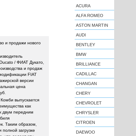
ACURA
ALFA ROMEO
ASTON MARTIN
AUDI
во и продажи нового
BENTLEY
BMW
изводитель
Ducato / ФИАТ Дукато,
BRILLIANCE
роизводства и продаж
CADILLAC
 модификации FIAT
сажирской версии
CHANGAN
чальная цена
уб.
CHERY
 Комби выпускается
CHEVROLET
реимущества как
 к двум передним
CHRYSLER
обиля
CITROEN
к. Таким образом,
и полной загрузке
DAEWOO