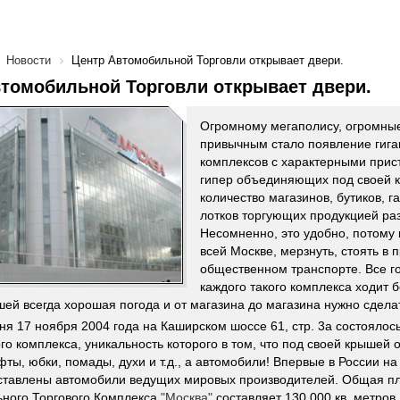
Новости
Центр Автомобильной Торговли открывает двери.
томобильной Торговли открывает двери.
Огромному мегаполису, огромны
привычным стало появление гига
комплексов с характерными прис
гипер объединяющих под своей 
количество магазинов, бутиков, г
лотков торгующих продукцией ра
Несомненно, это удобно, потому к
всей Москве, мерзнуть, стоять в п
общественном транспорте. Все г
каждого такого комплекса ходит 
шей всегда хорошая погода и от магазина до магазина нужно сделат
дня 17 ноября 2004 года на Каширском шоссе 61, стр. 3а состоялос
ого комплекса, уникальность которого в том, что под своей крышей 
фты, юбки, помады, духи и т.д., а автомобили! Впервые в России н
ставлены автомобили ведущих мировых производителей. Общая п
ного Торгового Комплекса
"Москва"
составляет 130 000 кв. метров