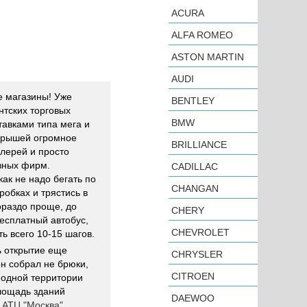
ACURA
ALFA ROMEO
ASTON MARTIN
AUDI
е магазины! Уже
BENTLEY
нтских торговых
BMW
тавками типа мега и
крышей огромное
BRILLIANCE
алерей и просто
зных фирм.
CADILLAC
ак не надо бегать по
CHANGAN
робках и трястись в
ораздо проще, до
CHERY
бесплатный автобус,
CHEVROLET
ь всего 10-15 шагов.
ь открытие еще
CHRYSLER
он собрал не брюки,
CITROEN
а одной территории
лощадь зданий
DAEWOO
.
АТЦ "Москва"