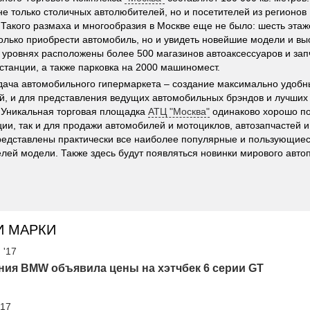
не только столичных автолюбителей, но и посетителей из регионов
 Такого размаха и многообразия в Москве еще не было: шесть этаж
олько приобрести автомобиль, но и увидеть новейшие модели и вы
 уровнях расположены более 500 магазинов автоаксессуаров и зап
станции, а также парковка на 2000 машиномест.
дача автомобильного гипермаркета – создание максимально удобн
й, и для представления ведущих автомобильных брэндов и лучших
 Уникальная торговая площадка
АТЦ "Москва"
одинаково хорошо по
ии, так и для продажи автомобилей и мотоциклов, автозапчастей и
едставлены практически все наиболее популярные и пользующиес
лей модели. Также здесь будут появляться новинки мирового авто
И МАРКИ
 '17
ния BMW объявила цены на хэтчбек 6 серии GT
'17