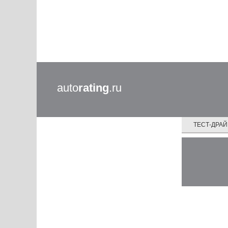
auto
rating
.ru
ТЕСТ-ДРА