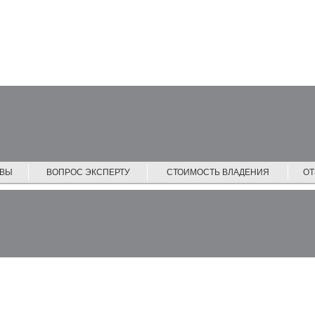
ЙВЫ
ВОПРОС ЭКСПЕРТУ
СТОИМОСТЬ ВЛАДЕНИЯ
О