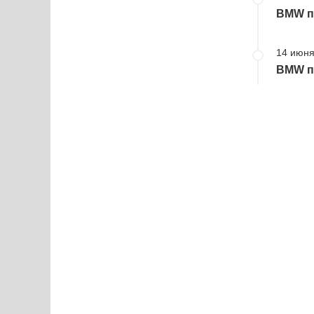
BMW пр
14 июня
BMW пр