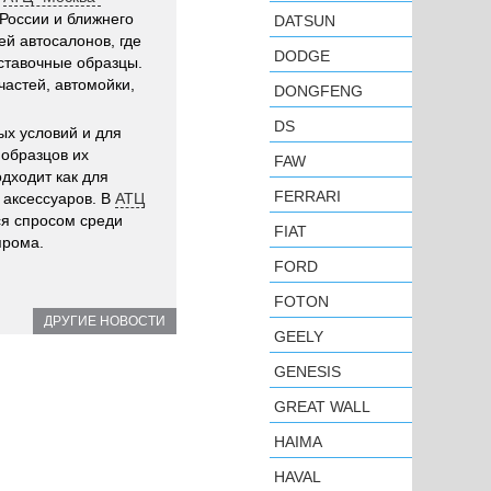
 России и ближнего
DATSUN
ей автосалонов, где
DODGE
ставочные образцы.
частей, автомойки,
DONGFENG
DS
ых условий и для
 образцов их
FAW
дходит как для
FERRARI
 аксессуаров. В
АТЦ
я спросом среди
FIAT
прома.
FORD
FOTON
ДРУГИЕ НОВОСТИ
GEELY
GENESIS
GREAT WALL
HAIMA
HAVAL