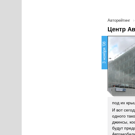
Авторейтинг
Центр Ав
3 ноября '08
под их кры
И вот сего
одного так
джинсы, ко
будут пред
Автомобиль