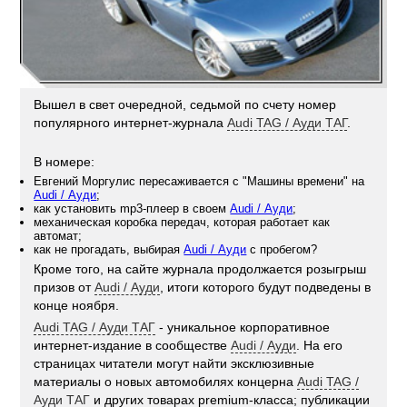
Вышел в свет очередной, седьмой по счету номер
популярного интернет-журнала
Audi TAG / Ауди ТАГ
.
В номере:
Евгений Моргулис пересаживается с "Машины времени" на
Audi / Ауди
;
как установить mp3-плеер в своем
Audi / Ауди
;
механическая коробка передач, которая работает как
автомат;
как не прогадать, выбирая
Audi / Ауди
с пробегом?
Кроме того, на сайте журнала продолжается розыгрыш
призов от
Audi / Ауди
, итоги которого будут подведены в
конце ноября.
Audi TAG / Ауди ТАГ
- уникальное корпоративное
интернет-издание в сообществе
Audi / Ауди
. На его
страницах читатели могут найти эксклюзивные
материалы о новых автомобилях концерна
Audi TAG /
Ауди ТАГ
и других товарах premium-класса; публикации