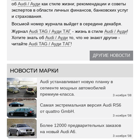
об
Audi / Ауди
как стиле жизни; рекомендации и советы
экспертов в области личных финансов, банковских услуг
и страхования.
Восьмой номер журнала выйдет в середине декабря.
Журнал
Audi TAG / Ауди ТАГ
- жизнь в стиле
Audi / Ауди
!
Хотите знать об
Audi / Ауди
то, что не знают другие -
читайте
Audi TAG / Ауди ТАГ
!
ДРУГИЕ НОВОСТИ
НОВОСТИ МАРКИ
Audi устанавливает новую планку в
сегменте мощных автомобилей
премиум-класса.
3 ноября '08
Самая экстремальная версия Audi RS6
от quattro GmbH.
3 ноября '08
Более 12000 предварительных заказов
на новый Audi A6.
3 ноября '08