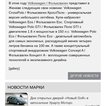
В этом году
Volkswagen / Фольксваген
представил в
Женеве следующие свои новинки: Volkswagen
CrossPolo / Фольксваген КроссПоло - универсальная
версия небольшого хетчбека. Купе-кабриолет
Volkswagen Eos / Фольксваген Еос. Спортивный
Volkswagen Polo GTI / Фольксваген Поло GTI с
двигателем 1.8 л мощностью в 150 л.с. Volkswagen Polo
Eco / Фольксваген Поло Eco - дизельный автомобиль
для самых экономных, расходующий менее четырех
литров бензина на 100 км. А также концептуальный
спортивный внедорожник Volkswagen Concept A /
Фольксваген Концепт A - воплощение совершенных
технологий и эксклюзивного дизайна.
[gallery]
ДРУГИЕ НОВОСТИ
НОВОСТИ МАРКИ
Дни открытых дверей «Новый Golf» в
автосалоне Урарту Моторс.
3 ноября '08