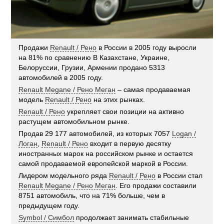
Продажи
Renault / Рено
в России в 2005 году выросли
на 81% по сравнению В Казахстане, Украине,
Белоруссии, Грузии, Армении продано 5313
автомобилей в 2005 году.
Renault Megane / Рено Меган
– самая продаваемая
модель
Renault / Рено
на этих рынках.
Renault / Рено
укрепляет свои позиции на активно
растущем автомобильном рынке.
Продав 29 177 автомобилей, из которых 7057
Logan /
Логан
,
Renault / Рено
входит в первую десятку
иностранных марок на российском рынке и остается
самой продаваемой европейской маркой в России.
Лидером модельного ряда
Renault / Рено
в России стал
Renault Megane / Рено Меган
. Его продажи составили
8751 автомобиль, что на 71% больше, чем в
предыдущем году.
Symbol / Симбол
продолжает занимать стабильные