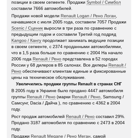
позиции в своем сегменте. Продажи
Symbol / Симбол
составили 7666 автомобилей.
Продажи новой модели
Renault Logan / Рено Логан
,
начавшиеся с июля 2005 года, составили 7057 Продажи
Scenic / Сценик
выросли в три раза по сравнению с
предыдущим годом и составили Третий год подряд
Kangoo / Кангу
продолжает занимать ведущие позиции
в своем сегменте, с 2374 проданными автомобилями,
что в 1,5 раза больше по сравнению с 2004 На начало
2006 года
Renault / Рено
представлена в 52 городах
России у 68 дилеров в 85 салонах. Все дилеры
Renault /
Рено
обеспечивают клиентам единые и фиксированные
цены на техническое обслуживание.
Увеличились продажи группы Renault в странах СНГ
В 2005 году в Украине было продано 4447 автомобиля
группы
Renault / Рено
(марки
Renault / Рено
, Samsung /
Самсунг, Dacia / Дайча ), по сравнению с 4362 в 2004
году.
Рост продаж автомобилей
Renault / Рено
составил 29%.
Продано 3187 автомобиля по сравнению с 2473 в 2004
году.
Продажи
Renault Megane / Рено Меган
, самой