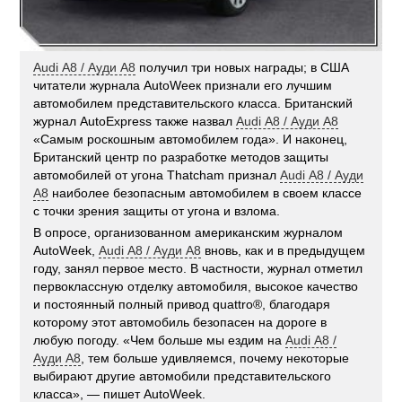
Аudi А8 / Ауди А8
получил три новых награды; в США
читатели журнала АutoWеек признали его лучшим
автомобилем представительского класса. Британский
журнал АutoExpress также назвал
Аudi А8 / Ауди А8
«Самым роскошным автомобилем года». И наконец,
Британский центр по разработке методов защиты
автомобилей от угона Thatcham признал
Аudi А8 / Ауди
А8
наиболее безопасным автомобилем в своем классе
с точки зрения защиты от угона и взлома.
В опросе, организованном американским журналом
АutoWeek,
Аudi А8 / Ауди А8
вновь, как и в предыдущем
году, занял первое место. В частности, журнал отметил
первоклассную отделку автомобиля, высокое качество
и постоянный полный привод quattro®, благодаря
которому этот автомобиль безопасен на дороге в
любую погоду. «Чем больше мы ездим на
Аudi А8 /
Ауди А8
, тем больше удивляемся, почему некоторые
выбирают другие автомобили представительского
класса», — пишет AutoWeek.