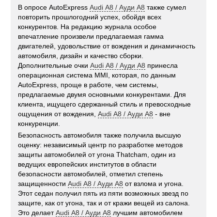
В опросе АutoЕхрress
Аudi А8 / Ауди А8
также сумел
повторить прошлогодний успех, обойдя всех
конкурентов. На редакцию журнала особое
впечатление произвели предлагаемая гамма
двигателей, удовольствие от вождения и динамичность
автомобиля, дизайн и качество сборки.
Дополнительные очки
Аudi А8 / Ауди А8
принесла
операционная система ММI, которая, по данным
АutoExpress, проще в работе, чем системы,
предлагаемые двумя основными конкурентами. Для
клиента, ищущего сдержанный стиль и превосходные
ощущения от вождения,
Аudi А8 / Ауди А8
- вне
конкуренции.
Безопасность автомобиля также получила высшую
оценку: независимый центр по разработке методов
защиты автомобилей от угона Тhatcham, один из
ведущих европейских институтов в области
безопасности автомобилей, отметил степень
защищенности
Аudi А8 / Ауди А8
от взлома и угона.
Этот седан получил пять из пяти возможных звезд по
защите, как от угона, так и от кражи вещей из салона.
Это делает
Аudi А8 / Ауди А8
лучшим автомобилем