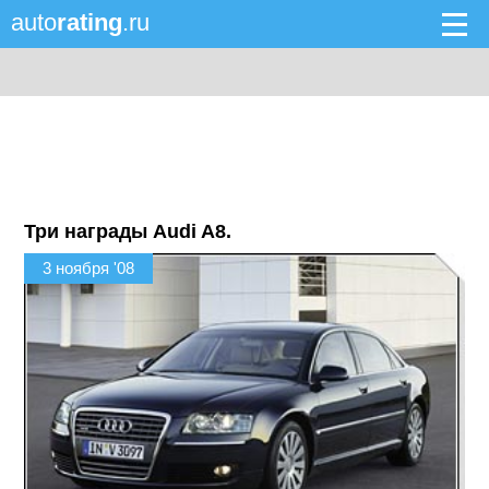
auto
rating
.ru
Три награды Audi A8.
3 ноября '08