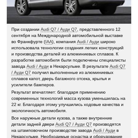
При создании
Audi Q7 / Ауди Q7
, представленного 12
сентября на Международной автомобильной выставке
во Франкфурте (
IAA
), компания
Audi / Ауди
широко
использовала технологии создания легких конструкций
и производства деталей из алюминиевых сплавов. К
разработке автомобиля были подключены специалисты
завода
Audi / Ауди
в Некарсульме. В результате
Audi Q7
/ Ауди Q7
получил выполненные из алюминиевых
сплавов капот, дверь багажного отсека, крылья и
усилители бамперов.
Результат впечатляет: благодаря применению
современных технологий масса кузова уменьшилась на
22 кг. Благодаря этому улучшились ходовые качества и
экологичность автомобиля.
Все наружные детали кузова, а также внутренние
детали задней двери
Audi Q7 / Ауди Q7
производятся
на штамповочном производстве завода
Audi / Ауди
в
Некарсульме. Необходимые оснастка и оборудование