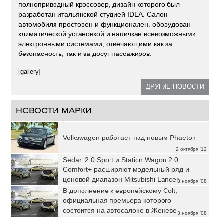
полноприводный кроссовер, дизайн которого был
разработан итальянской студией IDEA. Салон
автомобиля просторен и функционален, оборудован
климатической установкой и напичкан всевозможными
электронными системами, отвечающими как за
безопасность, так и за досуг пассажиров.
[gallery]
ДРУГИЕ НОВОСТИ
НОВОСТИ МАРКИ
Volkswagen работает над новым Phaeton
2 октября '12
Sedan 2.0 Sport и Station Wagon 2.0
Comfort+ расширяют модельный ряд и
ценовой диапазон Mitsubishi Lancer.
3 ноября '08
В дополнение к европейскому Colt,
официальная премьера которого
состоится на автосалоне в Женеве
3 ноября '08